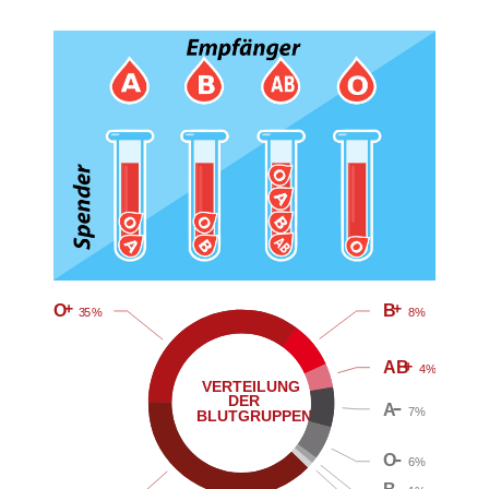
+
+
O
B
3
5
%
8
%
+
AB
4
%
VERTEILUNG
DER
–
A
7
%
BLUTGRUPPEN
–
O
6
%
–